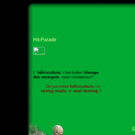
L'
héliciculture,
c'est-à-dire l'
élevage
des escargots
, vous connaissez?
Do you know
heliciculture,
i.e.
raising snails
, or
snail farming
?
E