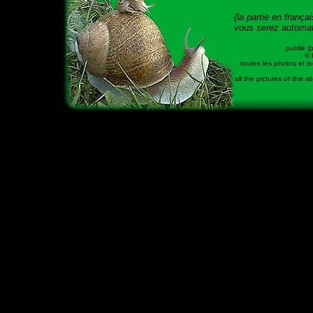
(la partie en franç
vous serez automat
publié (
© 
toutes les photos et to
all the pictures of this 